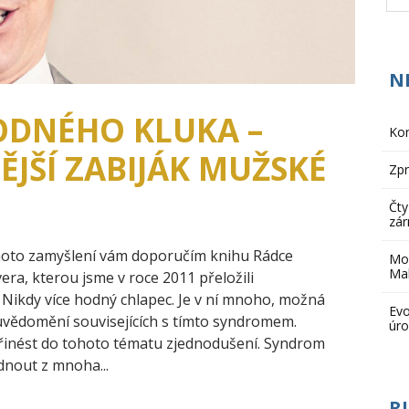
N
DNÉHO KLUKA –
Kon
ĚJŠÍ ZABIJÁK MUŽSKÉ
Zpr
Čty
zá
ohoto zamyšlení vám doporučím knihu Rádce
Mou
Ma
ra, kterou jsme v roce 2011 přeložili
ikdy více hodný chlapec. Je v ní mnoho, možná
Evo
uvědomění souvisejících s tímto syndromem.
úro
řinést do tohoto tématu zjednodušení. Syndrom
nout z mnoha...
R