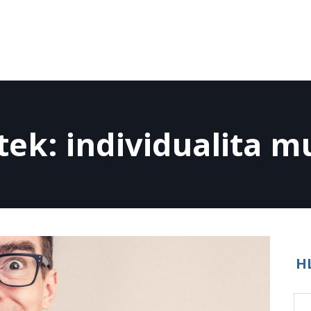
ítek: individualita m
H