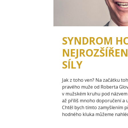
SYNDROM HO
NEJROZŠÍŘEN
SÍLY
Jak z toho ven? Na začátku t
pravého muže od Roberta Glove
v mužském kruhu pod názvem N
až příliš mnoho doporučení a 
Chtěl bych tímto zamyšlením p
hodného kluka můžeme nahléd