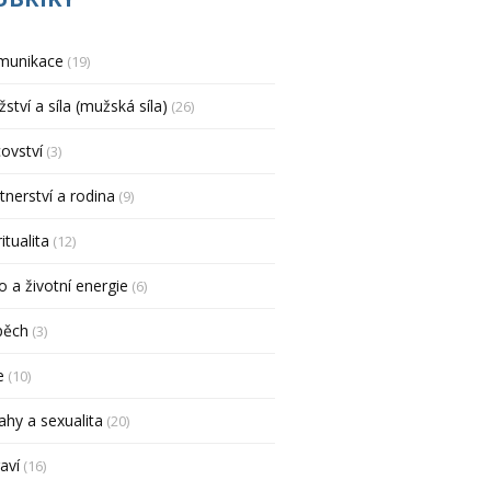
munikace
(19)
ství a síla (mužská síla)
(26)
ovství
(3)
tnerství a rodina
(9)
ritualita
(12)
o a životní energie
(6)
pěch
(3)
e
(10)
ahy a sexualita
(20)
aví
(16)