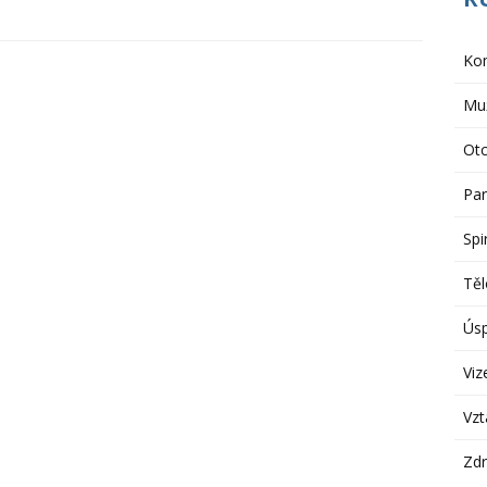
Ko
Muž
Otc
Par
Spi
Těl
Ús
Viz
Vzt
Zdr