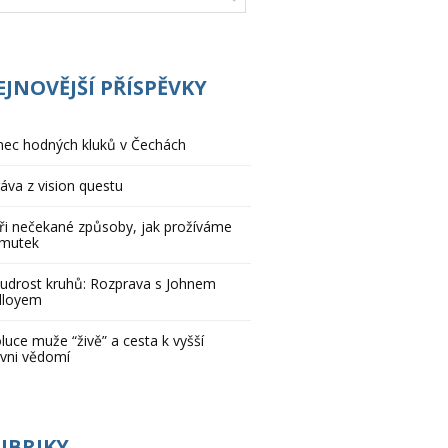
EJNOVĚJŠÍ PŘÍSPĚVKY
ec hodných kluků v Čechách
áva z vision questu
ři nečekané způsoby, jak prožíváme
rmutek
drost kruhů: Rozprava s Johnem
lloyem
luce muže “živě” a cesta k vyšší
vni vědomí
UBRIKY